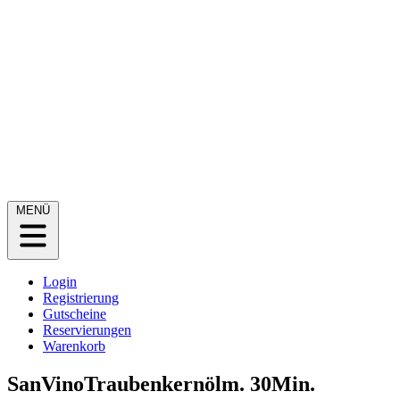
MENÜ
Login
Registrierung
Gutscheine
Reservierungen
Warenkorb
SanVinoTraubenkernölm. 30Min.